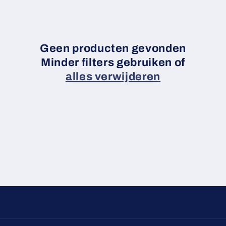
l
e
c
Geen producten gevonden
Minder filters gebruiken of
t
alles verwijderen
i
e
: