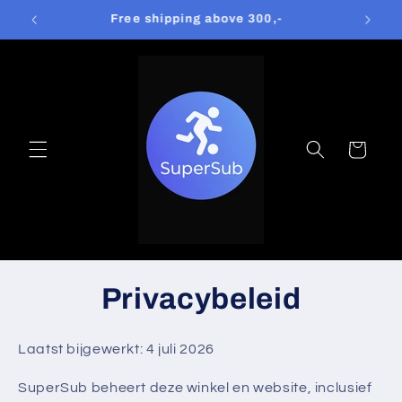
Meteen
Global Shipping!
naar de
content
Winkelwagen
Privacybeleid
Laatst bijgewerkt: 4 juli 2026
SuperSub beheert deze winkel en website, inclusief